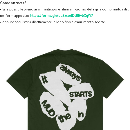
Come ottenerla?
•⁠ ⁠Sarà possibile prenotarla in anticipo e ritirarla il giorno della gara compilando i dati
nel form apposito:
https://forms.gle/uu3zxodDt8EvbXqW7
•⁠ ⁠oppure acquistarla direttamente in loco fino a esaurimento scorte.