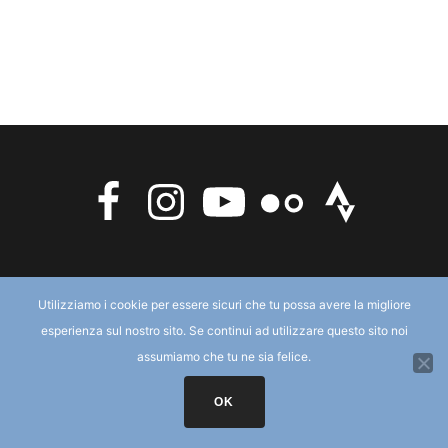
Utilizziamo i cookie per essere sicuri che tu possa avere la migliore
MADE FOR MOUNTAIN LOVERS
BY
TEAM MUD & SNOW ASD
esperienza sul nostro sito. Se continui ad utilizzare questo sito noi
Privacy & Cookie
Credits
Online Store
assumiamo che tu ne sia felice.
OK