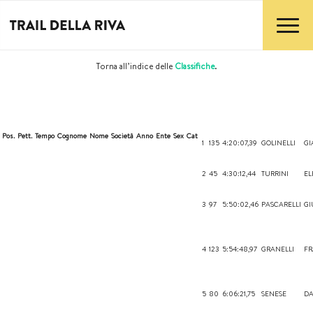
Torna all’indice delle
Classifiche
.
Pos.
Pett.
Tempo
Cognome
Nome
Società
Anno
Ente
Sex
Cat
1
135
4:20:07,39
GOLINELLI
GI
2
45
4:30:12,44
TURRINI
EL
3
97
5:50:02,46
PASCARELLI
GI
4
123
5:54:48,97
GRANELLI
F
5
80
6:06:21,75
SENESE
DA